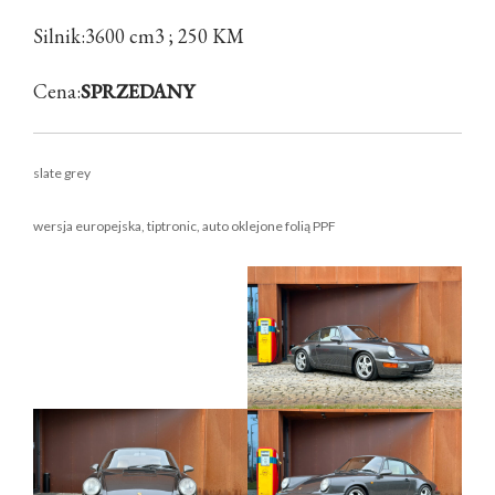
TRANSPORT
Silnik:3600 cm3 ; 250 KM
WYNAJEM
DETAILING
Cena:
SPRZEDANY
EVENTY
KONTAKT
slate grey
ODKUPIMY TWÓJ SAMOCHÓD
wersja europejska, tiptronic, auto oklejone folią PPF