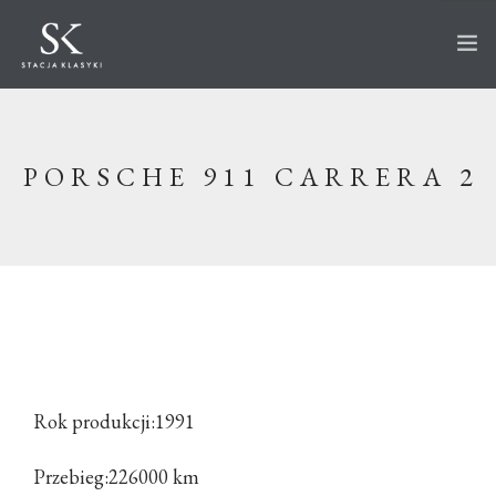
STRONA GŁÓWNA
O STACJI
PORSCHE 911 CARRERA 2
AUTA NA SPRZEDAŻ
WKRÓTCE W OFERCIE
SPRZEDANE
AKTUALNOŚCI
CO ROBIMY?
PRZECHOWANIE
Rok produkcji:1991
SERWIS
RENOWACJA
Przebieg:226000 km