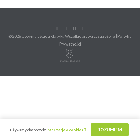
TRANSPORT
WYNAJEM
DETAILING
EVENTY
© 2026 Copyright Stacja Klasyki. Wszelkie prawa zastrzeżone |
Polityka
Prywatności
KONTAKT
ODKUPIMY TWÓJ SAMOCHÓD
ROZUMIEM
Używamy ciasteczek:
informacje o cookies