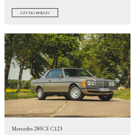
TRANSPORT
WYNAJEM
CZYTAJ WIĘCEJ
DETAILING
EVENTY
KONTAKT
ODKUPIMY TWÓJ SAMOCHÓD
Mercedes 280CE C123