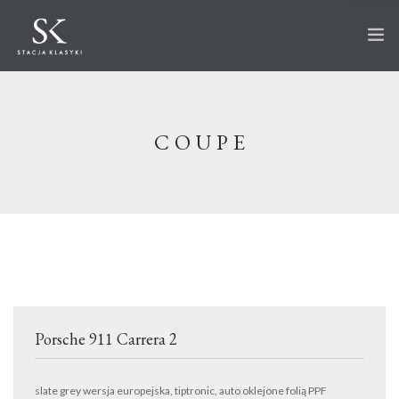
STRONA GŁÓWNA
O STACJI
COUPE
AUTA NA SPRZEDAŻ
WKRÓTCE W OFERCIE
SPRZEDANE
AKTUALNOŚCI
CO ROBIMY?
PRZECHOWANIE
Porsche 911 Carrera 2
SERWIS
RENOWACJA
slate grey wersja europejska, tiptronic, auto oklejone folią PPF