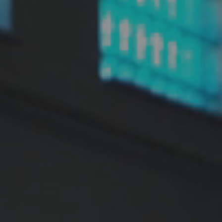
TRANSPORT
WYNAJEM
DETAILING
EVENTY
KONTAKT
ODKUPIMY TWÓJ SAMOCHÓD