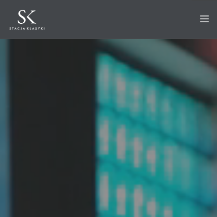
STRONA GŁÓWNA
O STACJI
AUTA NA SPRZEDAŻ
WKRÓTCE W OFERCIE
SPRZEDANE
AKTUALNOŚCI
CO ROBIMY?
PRZECHOWANIE
SERWIS
RENOWACJA