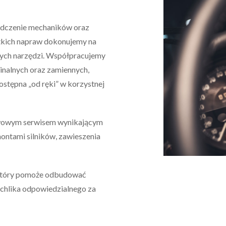
iadczenie mechaników oraz
tkich napraw dokonujemy na
znych narzędzi. Współpracujemy
inalnych oraz zamiennych,
ostępna „od ręki” w korzystnej
awowym serwisem wynikającym
montami silników, zawieszenia
, który pomoże odbudować
hochlika odpowiedzialnego za