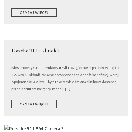
TRANSPORT
WYNAJEM
CZYTAJ WIĘCEJ
DETAILING
EVENTY
KONTAKT
Porsche 911 Cabriolet
ODKUPIMY TWÓJ SAMOCHÓD
Niesamowity sukces rynkowy trzylitrowej jednoski produkowanej od
1978 roku, skłonił Porsche do wprowadzenia sześć lat później, wersji
o pojemności 3.2 litra – była to ostatnia odmiana silnikowa dostępną
przed debiutem następcy, modelu […]
CZYTAJ WIĘCEJ