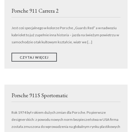
Porsche 911 Carrera 2
Jest coś specjalnego w kolorze Porsche „Guards Red” a w nadwoziu
kabriolet to już zupełnie inna historia – jazda na świeżym powietrzu w
samochodzie o tak kultowym kształcie, wiatr we […]
CZYTAJ WIĘCEJ
Porsche 911S Sportomatic
Rok 1974 był rokiem dużych zmian dla Porsche. Po pierwsze
designerskich: z powodu nowych norm bezpieczeństwa w USA firma
została zmuszona do wprowadzenia na globalnym rynku plastikowych