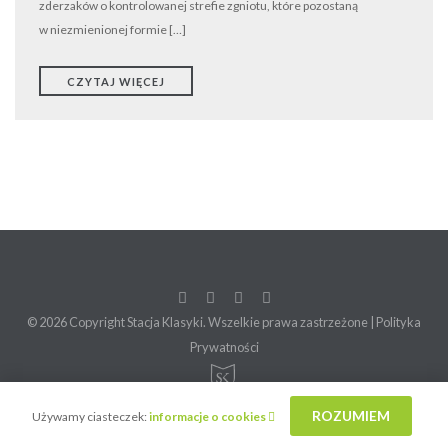
zderzaków o kontrolowanej strefie zgniotu, które pozostaną
w niezmienionej formie […]
CZYTAJ WIĘCEJ
© 2026 Copyright Stacja Klasyki. Wszelkie prawa zastrzeżone |
Polityka
Prywatności
ROZUMIEM
Używamy ciasteczek:
informacje o cookies