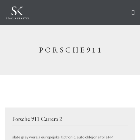
STRONA GŁÓWNA
O STACJI
PORSCHE911
AUTA NA SPRZEDAŻ
WKRÓTCE W OFERCIE
SPRZEDANE
AKTUALNOŚCI
CO ROBIMY?
PRZECHOWANIE
Porsche 911 Carrera 2
SERWIS
RENOWACJA
slate grey wersja europejska, tiptronic, auto oklejone folią PPF