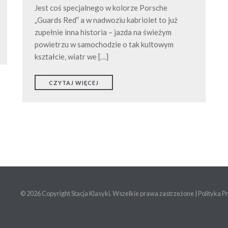
Jest coś specjalnego w kolorze Porsche
„Guards Red” a w nadwoziu kabriolet to już
zupełnie inna historia – jazda na świeżym
powietrzu w samochodzie o tak kultowym
kształcie, wiatr we […]
CZYTAJ WIĘCEJ
© 2026 Copyright Stacja Klasyki. Wszelkie prawa zastrzeżone |
Polityka P