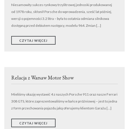
Niesamowity sukces rynkowy trzylitrowej jednoski produkowanej
od 1978 roku, skłonił Porsche do wprowadzenia, sześć lat później,
wersji o pojemności 3.2 litra – była to ostatnia odmiana silnikowa
dostępną przed debiutem następcy, modelu 964. Zmian […]
CZYTAJ WIĘCEJ
Relacja z Warsaw Motor Show
Mieliśmy okazję wystawić 4 z naszych Porsche 911 oraz nasze Ferrari
308 GTS, które zaprezentowaliśmy w bańce próżniowej – jest to jedna
z form przechowania pojazdu jaką oferujemy klientom Garażu […]
CZYTAJ WIĘCEJ