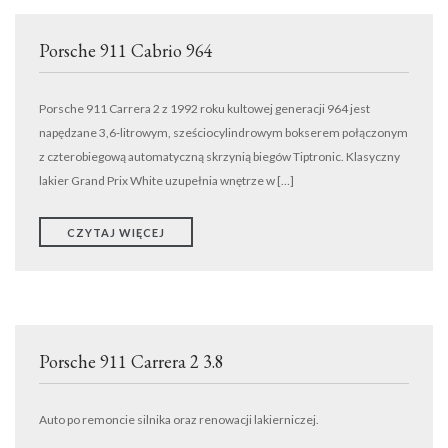
Porsche 911 Cabrio 964
Porsche 911 Carrera 2 z 1992 roku kultowej generacji 964 jest
napędzane 3,6-litrowym, sześciocylindrowym bokserem połączonym
z czterobiegową automatyczną skrzynią biegów Tiptronic. Klasyczny
lakier Grand Prix White uzupełnia wnętrze w […]
CZYTAJ WIĘCEJ
Porsche 911 Carrera 2 3.8
Auto po remoncie silnika oraz renowacji lakierniczej.