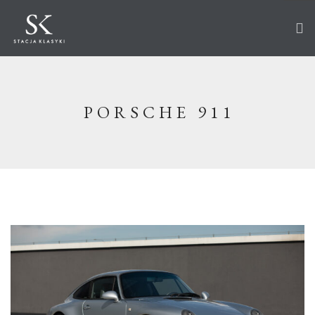
STRONA GŁÓWNA
O STACJI
PORSCHE 911
AUTA NA SPRZEDAŻ
WKRÓTCE W OFERCIE
SPRZEDANE
AKTUALNOŚCI
CO ROBIMY?
PRZECHOWANIE
SERWIS
RENOWACJA