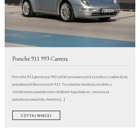
TRANSPORT
WYNAJEM
DETAILING
EVENTY
KONTAKT
ODKUPIMY TWÓJ SAMOCHÓD
Porsche 911 993 Carrera
Porsche 911 generacji 993 od lat uznawane jest za jedno z najbardziej
pożądanych klasycznych 911. To ostatnia ewolucja modelu z
chłodzonym powietrzem silnikiem typu bokser, ceniona za
ponadczasową linię, świetne […]
CZYTAJ WIĘCEJ