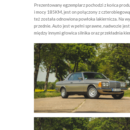
Prezentowany egzemplarz pochodzi z końca produk
i mocy 185KM, jest on połączony z czterobiegową 
też została odnowiona powłoka lakiernicza. Na wyp
przednie. Auto jest w pełni sprawne, nadwozie jes
między innymi głowica silnika oraz przekładnia ki