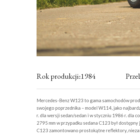
Rok produkcji:1984
Prze
Mercedes-Benz W123 to gama samochodów produk
swojego poprzednika – model W114, jako najbardzie
r. dla wersji sedan/sedan i w styczniu 1986 r. d
2795 mm w przypadku sedana C123 był dostępny ja
C123 zamontowano prostokątne reflektory, niezale