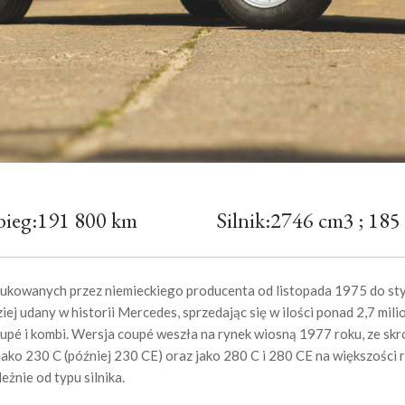
bieg:191 800 km
Silnik:2746 cm3 ; 18
owanych przez niemieckiego producenta od listopada 1975 do st
j udany w historii Mercedes, sprzedając się w ilości ponad 2,7 mili
la coupé i kombi. Wersja coupé weszła na rynek wiosną 1977 roku, z
ko 230 C (później 230 CE) oraz jako 280 C i 280 CE na większości
żnie od typu silnika.