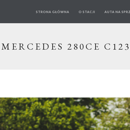
STRONA GŁÓWNA
O STACJI
AUTA NA SPR
MERCEDES 280CE C12