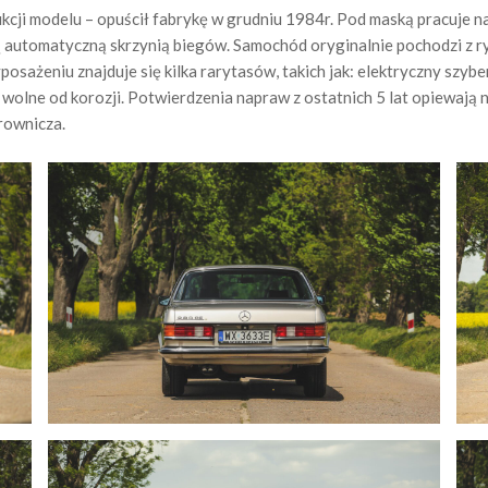
cji modelu – opuścił fabrykę w grudniu 1984r. Pod maską pracuje n
automatyczną skrzynią biegów. Samochód oryginalnie pochodzi z ryn
osażeniu znajduje się kilka rarytasów, takich jak: elektryczny szyb
t wolne od korozji. Potwierdzenia napraw z ostatnich 5 lat opiewają 
erownicza.