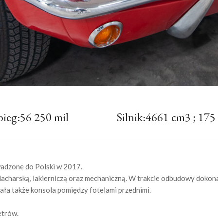
bieg:56 250 mil
Silnik:4661 cm3 ; 17
adzone do Polski w 2017.
acharską, lakierniczą oraz mechaniczną. W trakcie odbudowy doko
a także konsola pomiędzy fotelami przednimi.
etrów.