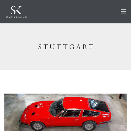
STRONA GŁÓWNA
O STACJI
STUTTGART
AUTA NA SPRZEDAŻ
WKRÓTCE W OFERCIE
SPRZEDANE
AKTUALNOŚCI
CO ROBIMY?
PRZECHOWANIE
SERWIS
RENOWACJA