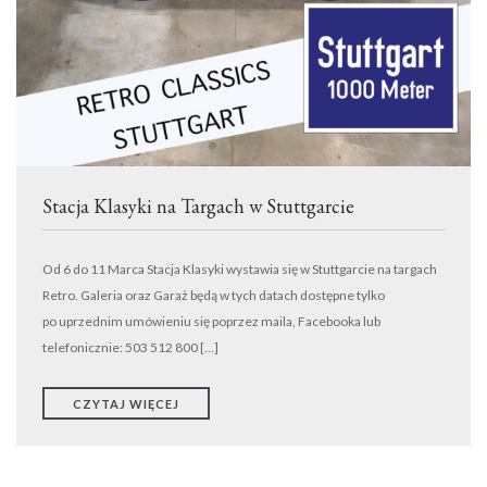
TRANSPORT
WYNAJEM
DETAILING
EVENTY
KONTAKT
ODKUPIMY TWÓJ SAMOCHÓD
Stacja Klasyki na Targach w Stuttgarcie
Od 6 do 11 Marca Stacja Klasyki wystawia się w Stuttgarcie na targach
Retro. Galeria oraz Garaż będą w tych datach dostępne tylko
po uprzednim umówieniu się poprzez maila, Facebooka lub
telefonicznie: 503 512 800 […]
CZYTAJ WIĘCEJ