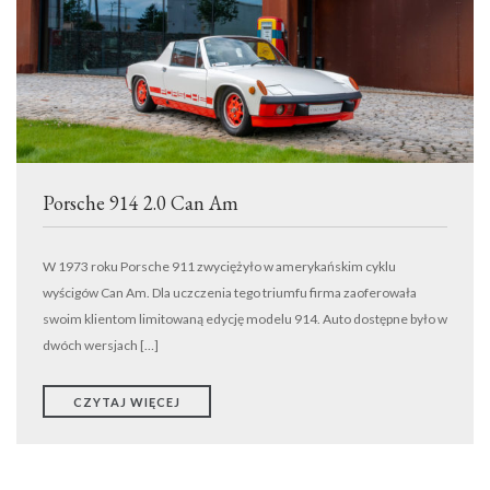
TRANSPORT
WYNAJEM
DETAILING
EVENTY
KONTAKT
Porsche 914 2.0 Can Am
ODKUPIMY TWÓJ SAMOCHÓD
W 1973 roku Porsche 911 zwyciężyło w amerykańskim cyklu
wyścigów Can Am. Dla uczczenia tego triumfu firma zaoferowała
swoim klientom limitowaną edycję modelu 914. Auto dostępne było w
dwóch wersjach […]
CZYTAJ WIĘCEJ