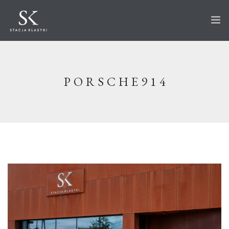
STRONA GŁÓWNA
O STACJI
PORSCHE914
AUTA NA SPRZEDAŻ
WKRÓTCE W OFERCIE
SPRZEDANE
AKTUALNOŚCI
CO ROBIMY?
PRZECHOWANIE
SERWIS
RENOWACJA