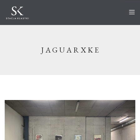
STRONA GŁÓWNA
O STACJI
JAGUARXKE
AUTA NA SPRZEDAŻ
WKRÓTCE W OFERCIE
SPRZEDANE
AKTUALNOŚCI
CO ROBIMY?
PRZECHOWANIE
SERWIS
RENOWACJA