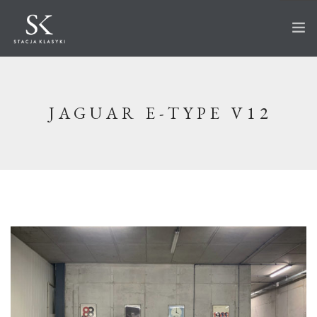
STRONA GŁÓWNA
O STACJI
JAGUAR E-TYPE V12
AUTA NA SPRZEDAŻ
WKRÓTCE W OFERCIE
SPRZEDANE
AKTUALNOŚCI
CO ROBIMY?
PRZECHOWANIE
SERWIS
RENOWACJA