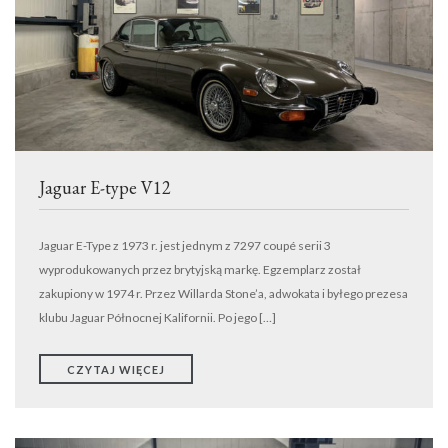
TRANSPORT
WYNAJEM
DETAILING
EVENTY
KONTAKT
ODKUPIMY TWÓJ SAMOCHÓD
Jaguar E-type V12
Jaguar E-Type z 1973 r. jest jednym z 7297 coupé serii 3
wyprodukowanych przez brytyjską markę. Egzemplarz został
zakupiony w 1974 r. Przez Willarda Stone’a, adwokata i byłego prezesa
klubu Jaguar Północnej Kalifornii. Po jego […]
CZYTAJ WIĘCEJ