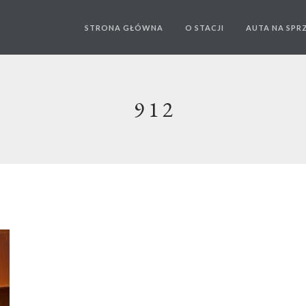
STRONA GŁÓWNA
O STACJI
AUTA NA SPR
912