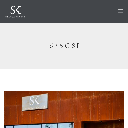
STRONA GŁÓWNA
O STACJI
635CSI
AUTA NA SPRZEDAŻ
WKRÓTCE W OFERCIE
SPRZEDANE
AKTUALNOŚCI
CO ROBIMY?
PRZECHOWANIE
SERWIS
RENOWACJA