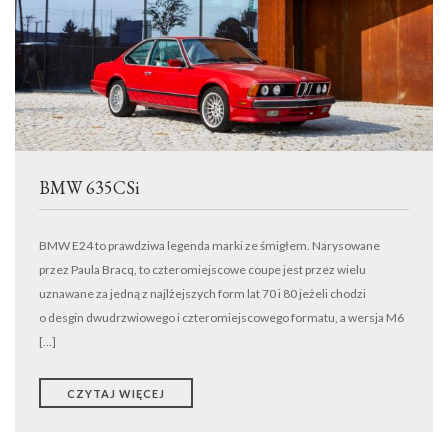
TRANSPORT
WYNAJEM
DETAILING
EVENTY
KONTAKT
ODKUPIMY TWÓJ SAMOCHÓD
BMW 635CSi
BMW E24 to prawdziwa legenda marki ze śmigłem. Narysowane
przez Paula Bracq, to czteromiejscowe coupe jest przez wielu
uznawane za jedną z najlżejszych form lat 70 i 80 jeżeli chodzi
o desgin dwudrzwiowego i czteromiejscowego formatu, a wersja M6
[…]
CZYTAJ WIĘCEJ