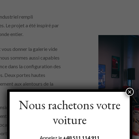
ndustriel rempli
. Le projet a été inspiré par
onde entier.
vous donner la galerie vide
 nous sommes aussi capables
nce dans la configuration des
es. Deux portes hautes
nement aux alentours de la
×
Nous rachetons votre
ensions de 30x18m offrent de
voiture
, de plus trois piliers
locaux ont une hauteur de plus
ortes levantes. Deux toilettes,
Appelez le
+48
511 114 911