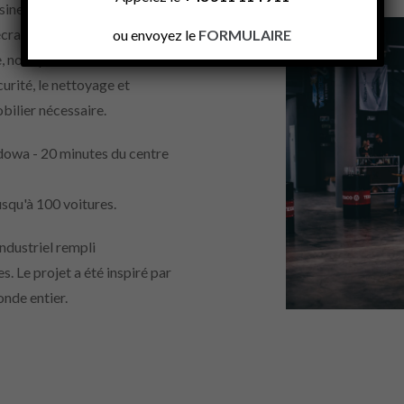
uisine complète disponible pour
 écran pneumatique d'une
ou envoyez le
FORMULAIRE
, nous pouvons fournir un
urité, le nettoyage et
bilier nécessaire.
owa - 20 minutes du centre
usqu'à 100 voitures.
ndustriel rempli
. Le projet a été inspiré par
onde entier.