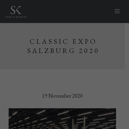
HOMEPAGE
CLASSIC EXPO
ÜBER DEN BAHNHOF
SALZBURG 2020
AUTOS ZU VERKAUFEN
KOMMT BALD
AUSVERKAUFT
NACHRICHTEN
WAS SOLLEN WIR TUN?
19 November 2020
LAGERUNG
DIENST
RENOVIERUNG