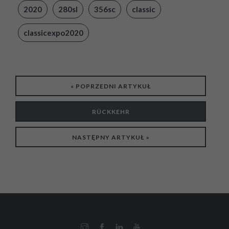
2020
280sl
356sc
classic
classicexpo2020
« POPRZEDNI ARTYKUŁ
RÜCKKEHR
NASTĘPNY ARTYKUŁ »