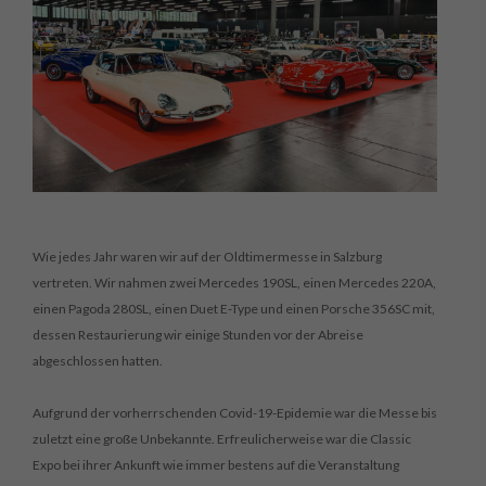
TRANSPORT
VERMIETUNG
DETAILLIERTE INFORMATIONEN
VERANSTALTUNGEN
KONTAKT
WIR KAUFEN IHR AUTO
Wie jedes Jahr waren wir auf der Oldtimermesse in Salzburg
vertreten. Wir nahmen zwei Mercedes 190SL, einen Mercedes 220A,
einen Pagoda 280SL, einen Duet E-Type und einen Porsche 356SC mit,
dessen Restaurierung wir einige Stunden vor der Abreise
abgeschlossen hatten.
Aufgrund der vorherrschenden Covid-19-Epidemie war die Messe bis
zuletzt eine große Unbekannte. Erfreulicherweise war die Classic
Expo bei ihrer Ankunft wie immer bestens auf die Veranstaltung