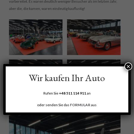
vorbereitet. Es waren deutlich weniger Besucher als im letzten Jahr,
aber die, die kamen, waren eindeutig kauflustig!
×
Wir kaufen Ihr Auto
Rufen Sie
+48 511 114 911
an
oder senden Sie das
FORMULAR
aus