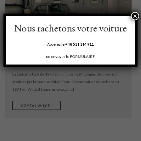
TRANSPORT
LOCATION
×
DÉTAILLAGE
Nous rachetons votre voiture
ÉVÉNEMENTS
Appelez le
+48
511 114 911
CONTACT
Jaguar E-type V12
ou envoyez le
FORMULAIRE
NOUS ACHETERONS VOTRE VOITURE
La Jaguar E-Type de 1973 est l’un des 7297 coupés de la série 3
produits par la marque britannique. L’exemplaire a été acheté en
1974 par Willard Stone, un avocat […]
CZYTAJ WIĘCEJ