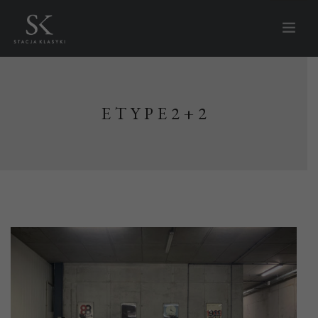
HOMEPAGE
À PROPOS DE LA STATION
ETYPE2+2
VOITURES À VENDRE
BIENTÔT DISPONIBLE
VENDU
NOUVELLES
QUE FAISONS-NOUS ?
STOCKAGE
SERVICE
RÉNOVATION